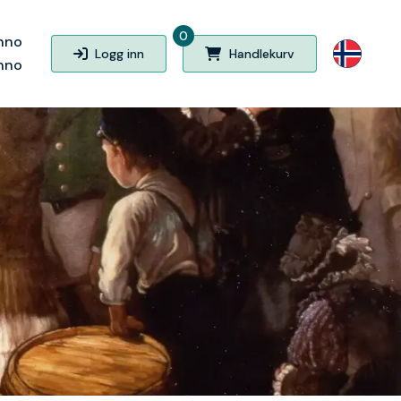
0
nno
Logg inn
Handlekurv
nno