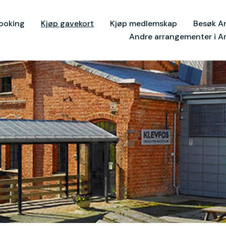
ooking
Kjøp gavekort
Kjøp medlemskap
Besøk A
Andre arrangementer i A