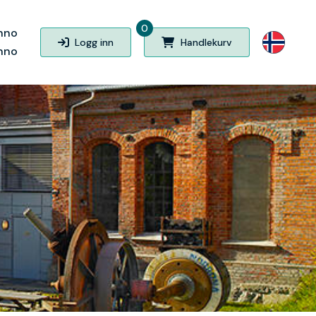
0
nno
Logg inn
Handlekurv
nno