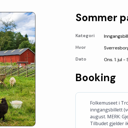
Sommer på
Kategori
Inngangsbil
Hvor
Sverresbor
Dato
Ons. 1. jul -
Booking
Folkemuseet i Tr
inngangsbillett (v
august. MERK: Gje
Tilbudet gjelder 