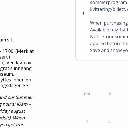
sommerprogram. Bi
kvittering/billett
When purchasing a
Available July 1st
Notice: our somm
m sitt
applied before thi
Save and show you
 - 17.00. (Merk at
ert.)
n).
Ved kjøp av
gratis inngang
useum,
yttes innen en
ningsdager. Se
ma
ti
 and our Summer
g hours: 10am -
riday august
dult).
When
3
4
you get free