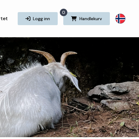
0
rtet
Logg inn
Handlekurv