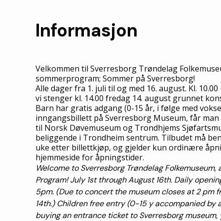
Informasjon
Velkommen til Sverresborg Trøndelag Folkemuseu
sommerprogram; Sommer på Sverresborg!
Alle dager fra 1. juli til og med 16. august. Kl. 10.00
vi stenger kl. 14.00 fredag 14. august grunnet kons
Barn har gratis adgang (0-15 år, i følge med vokse
inngangsbillett på Sverresborg Museum, får man 
til Norsk Døvemuseum og Trondhjems Sjøfartsm
beliggende i Trondheim sentrum. Tilbudet må ben
uke etter billettkjøp, og gjelder kun ordinære åp
hjemmeside for åpningstider.
Welcome to Sverresborg Trøndelag Folkemuseum,
Program!
July 1st through August 16th.
Daily openin
5pm. (Due to concert the museum closes at 2 pm f
14th.) Children free entry (0-15 y accompanied by a
buying an entrance ticket to Sverresborg museum, 