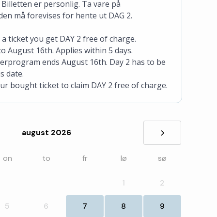
lletten er personlig. Ta vare på
, den må forevises for hente ut DAG 2.
 ticket you get DAY 2 free of charge.
 to August 16th. Applies within 5 days.
erprogram ends August 16th. Day 2 has to be
s date.
r bought ticket to claim DAY 2 free of charge.
august 2026
»
on
to
fr
lø
sø
1
2
5
6
7
8
9