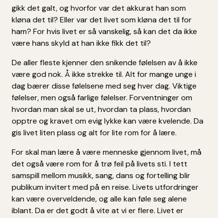
gikk det galt, og hvorfor var det akkurat han som
kløna det til? Eller var det livet som kløna det til for
ham? For hvis livet er så vanskelig, så kan det da ikke
være hans skyld at han ikke fikk det til?
De aller fleste kjenner den snikende følelsen av å ikke
være god nok. Å ikke strekke til. Alt for mange unge i
dag bærer disse følelsene med seg hver dag. Viktige
følelser, men også farlige følelser. Forventninger om
hvordan man skal se ut, hvordan ta plass, hvordan
opptre og kravet om evig lykke kan være kvelende. Da
gis livet liten plass og alt for lite rom for å lære.
For skal man lære å være menneske gjennom livet, må
det også være rom for å trø feil på livets sti. I tett
samspill mellom musikk, sang, dans og fortelling blir
publikum invitert med på en reise. Livets utfordringer
kan være overveldende, og alle kan føle seg alene
iblant. Da er det godt å vite at vi er flere. Livet er