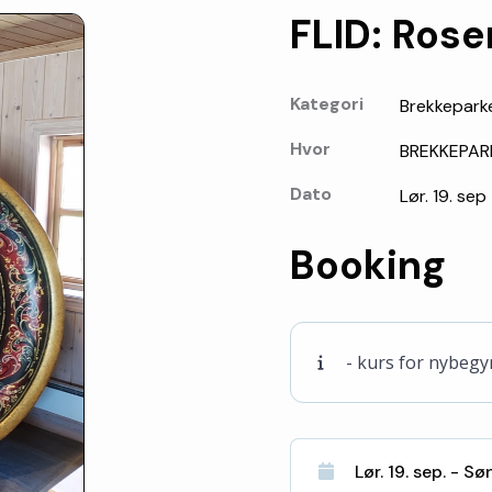
FLID: Ros
Kategori
Brekkepark
Hvor
BREKKEPAR
Dato
Lør. 19. sep
Booking
- kurs for nybeg
Lør. 19. sep. - Sø