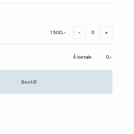
1 500,-
-
+
Å betale
0,-
Bestill