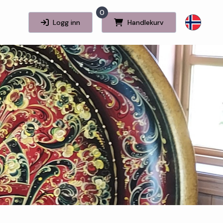
0
Logg inn
Handlekurv