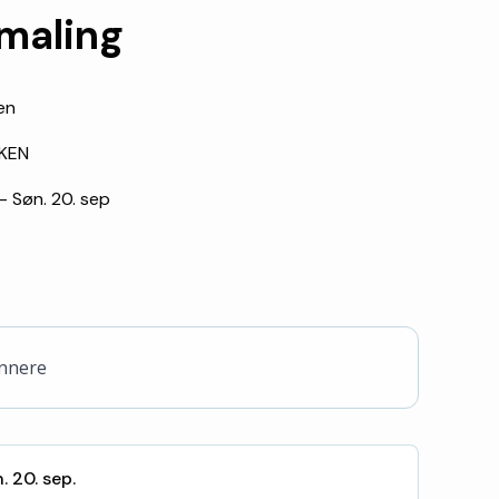
emaling
en
KEN
 - Søn. 20. sep
ynnere
n. 20. sep.