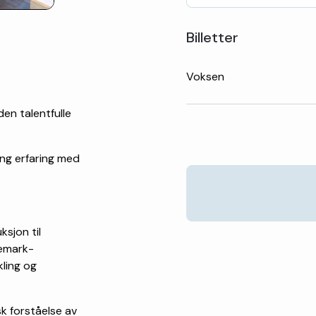
Billetter
Voksen
en talentfulle
ang erfaring med
ksjon til
lemark-
ling og
sk forståelse av