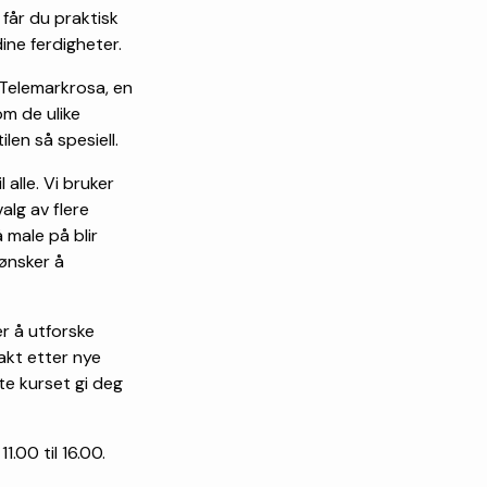
 får du praktisk
dine ferdigheter.
 Telemarkrosa, en
om de ulike
en så spesiell.
 alle. Vi bruker
alg av flere
å male på blir
ønsker å
r å utforske
akt etter nye
tte kurset gi deg
.00 til 16.00.