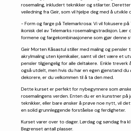
rosemaling, inkludert teknikker og stilarter. Deretter
veiledning fra Geir, som vil hjelpe deg med å utvikle 
- Form og farge på Telemarkrosa: Vi vil fokusere på
ikonisk del av Telemarks rosemalingstradisjon. Lær 
formene og fargekombinasjonene som gjør denne stil
Geir Morten Kåsastul stiller med maling og pensler til
akrylmaling uten kjemikalier, samt vil det være et utv
pensler tilgjengelig for alle deltakere. Enkle treverk 
også utdelt, men hvis du har en egen gjenstand du 
dekorere, er du velkommen til å ta den med.
Dette kurset er perfekt for nybegynnere som ønske
rosemalingens verden. Enten du er en kunstner på j
teknikker, eller bare ønsker å prøve noe nytt, vil de
en solid grunnleggende forståelse og ferdigheter.
Kurset varer over to dager. Lørdag og søndag fra kl 11
Begrenset antall plasser.