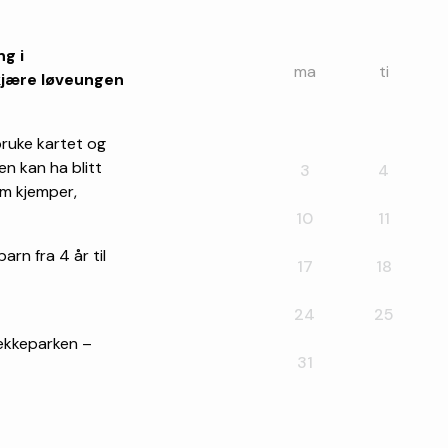
g i
ma
ti
kjære løveungen
bruke kartet og
n kan ha blitt
3
4
om kjemper,
10
11
rn fra 4 år til
17
18
24
25
rekkeparken –
31