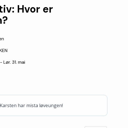
iv: Hvor er
n?
en
KEN
- Lør. 31. mai
Karsten har mista løveungen!