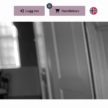
0
Logg inn
Handlekurv