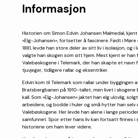
Informasjon
Historien om Simon Edvin Johansen Malmedal, kjen
«Elg-Johansen», fortsetter å fascinere. Født i Møre
1881, levde han store deler av sitt liv i isolasjon, og 
valgte han skogen som sitt hjem. Mest kjent er han for
Valebøskogene i Telemark, der han skapte et navn f
tjuvjeger, tidligere rallar og eksentriker.
Edvin kom til Telemark som rallar under byggingen a
Bratsbergbanen på 1910-tallet, men livet i skogene b
kall. Som «Elg-Johansen» jaktet han elg ulovlig, solgte
arbeidere, og bodde i huler og små hytter han selv u
Valebøskogene. Her levde han alene i lange perioder
samfunnet. Spor etter hans liv kan fortsatt finnes i
historiene om ham lever videre.