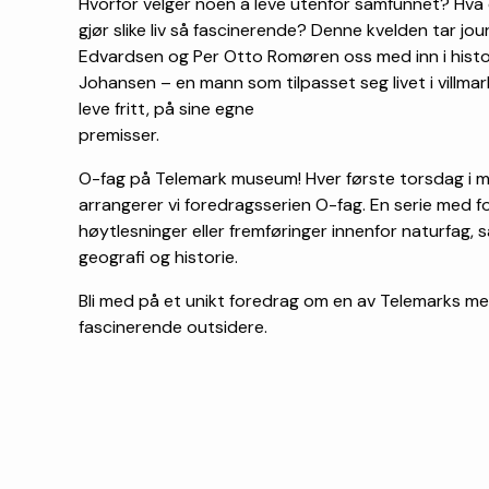
Hvorfor velger noen å leve utenfor samfunnet? Hva
gjør slike liv så fascinerende? Denne kvelden tar jour
Edvardsen og Per Otto Romøren oss med inn i histo
Johansen – en mann som tilpasset seg livet i villmar
leve fritt, på sine egne
premisser.
O-fag på Telemark museum! Hver første torsdag i
arrangerer vi foredragsserien O-fag. En serie med f
høytlesninger eller fremføringer innenfor naturfag,
geografi og historie.
Bli med på et unikt foredrag om en av Telemarks me
fascinerende outsidere.