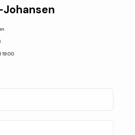
g-Johansen
en
N
kl 19:00