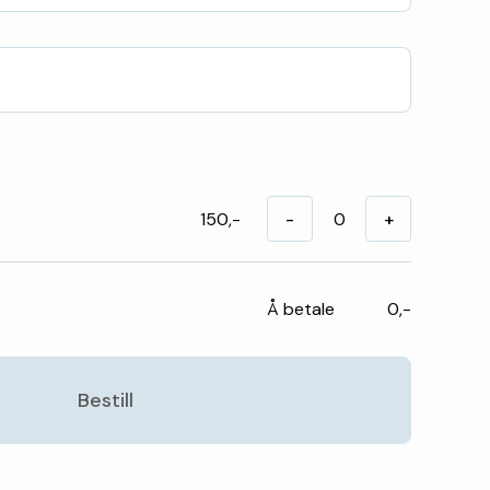
150,-
-
+
Å betale
0,-
Bestill