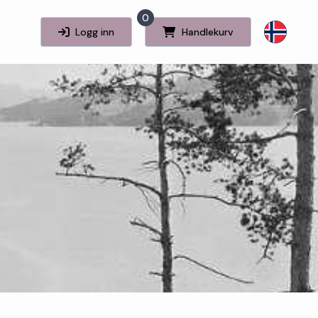
0
Logg inn
Handlekurv