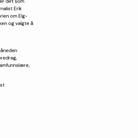
 er det som
nalist Erik
rien om Elg-
ken og valgte å
 måneden
oredrag,
 samfunnslære,
st