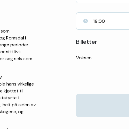
19:00
t som
 og Romsdal i
Billetter
i lange perioder
 sitt liv i
Voksen
or seg selv som
v
le hans virkelige
 kjøttet til
tstyrte i
, helt på siden av
 skogene, og