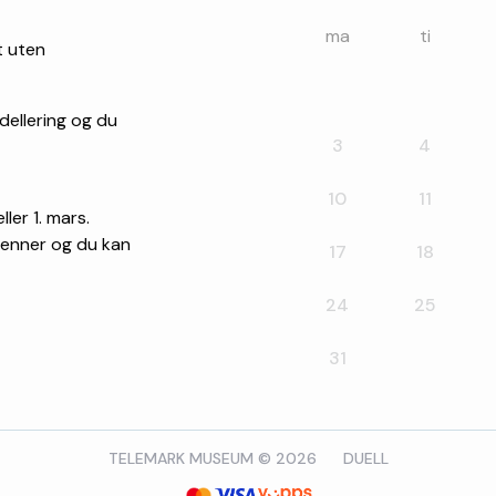
ma
ti
t uten
dellering og du
3
4
10
11
ller 1. mars.
brenner og du kan
17
18
24
25
31
TELEMARK MUSEUM © 2026
DUELL