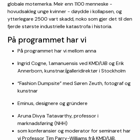
globale motemerka. Meir enn 1100 menneske -
hovudsakleg unge kvinner - døydde i kollapsen, og
ytterlegare 2500 vart skadd, noko som gjer det til den
fjerde største industrielle katastrofa i historia.
På programmet har vi
På programmet har vi mellom anna
Ingrid Cogne, 1.amanuensis ved KMD/UiB og Erik
Annerborn, kunstnar/galleridirektør i Stockholm
“Fashion Dumpsite” med Søren Zeuth, fotograf og
kunstnar
Eminus, designere og gründere
Aruna Divya Tatavarthy, professor i
marknadsføring (NHH)
som konferansier og moderator for seminaret har
vi Professor Tim Parry-Williams frå KMD/UiB.