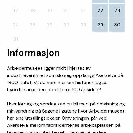
17
18
19
20
21
22
23
24
25
26
27
28
29
30
31
Informasjon
Arbeidermuseet ligger midt i hjertet av
industrieventyret som slo seg opp langs Akerselva på
1800-tallet. Vil du høre mer om historien og se
hvordan arbeidere bodde for 100 år siden?
Hver lørdag og søndag kan du bli med på omvisning og
minivandring på Sagene i gatene hvor Arbeidermuseet
har sine utstillingslokaler. Omvisningen går ved
Akerselva, mellom fabrikkjentenes arbeidsplasser, på
brostein og inn til et besøk i den verneverdige