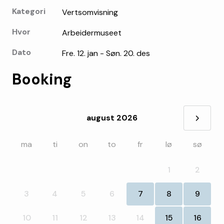
Kategori
Vertsomvisning
Hvor
Arbeidermuseet
Dato
Fre. 12. jan - Søn. 20. des
Booking
august 2026
»
ma
ti
on
to
fr
lø
sø
1
2
3
4
5
6
7
8
9
10
11
12
13
14
15
16