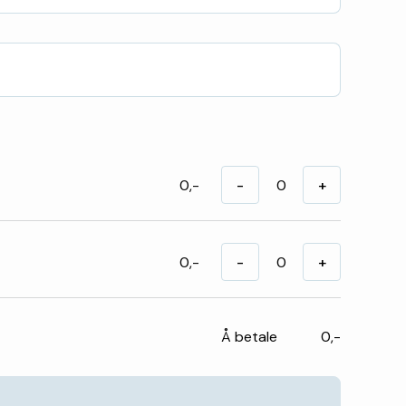
0,-
-
+
0,-
-
+
Å betale
0,-