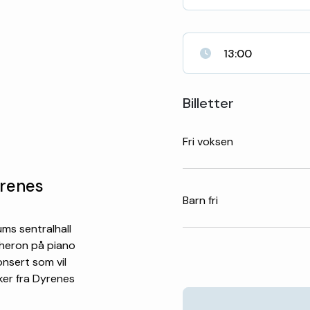
13:00
Billetter
Fri voksen
yrenes
Barn fri
eums sentralhall
cheron på piano
onsert som vil
kker fra Dyrenes
.