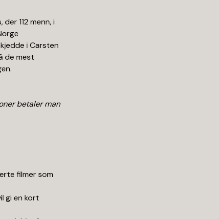
 der 112 menn, i
 Norge
skjedde i Carsten
så de mest
gen.
oner betaler man
erte filmer som
l gi en kort