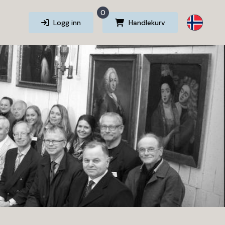
0
Logg inn
Handlekurv