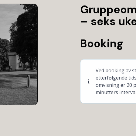
Gruppeomvi
– seks uk
Booking
Ved booking av st
etterfølgende tid
omvisning er 20 
minutters interval