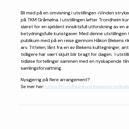
Bli med på en omvisning i utstillingen «Vinden stryk
på TKM Gråmølna. I utstillingen løfter Trondheim 
sløret for en sjeldent innsiktsfull utforskning av en
betydningsfulle kunstgaver. Med denne utstillingen
publikum med på en reise gjennom Håkon Blekens ri
arv. Tittelen, lånt fra en av Blekens kulltegninger, 
tidligere har vært skjult blir bragt for dagen. I utsti
tidløse fortellinger sammen med en nyskapende tiln
samlingsforvaltning.
Nysgjerrig på flere arrangement?
Se mer her:
https://trondheimkunstmuseum.no/kul