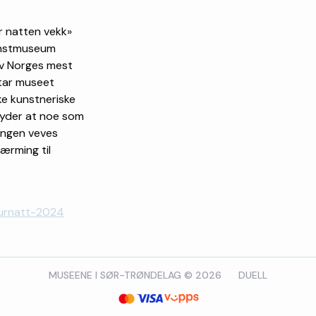
er natten vekk»
kunstmuseum
 av Norges mest
 tar museet
ke kunstneriske
antyder at noe som
llingen veves
ærming til
turnatt-2024
MUSEENE I SØR-TRØNDELAG © 2026
DUELL