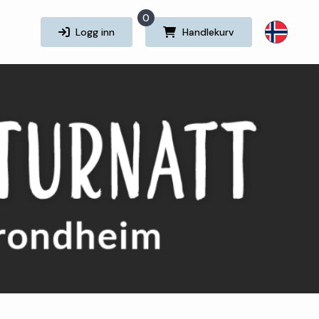
0
Logg inn
Handlekurv