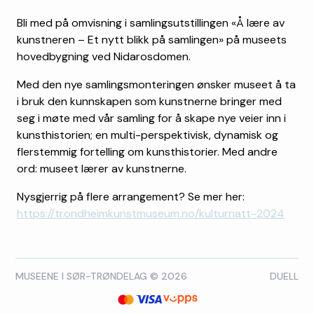
Bli med på omvisning i samlingsutstillingen «Å lære av
kunstneren – Et nytt blikk på samlingen» på museets
hovedbygning ved Nidarosdomen.
Med den nye samlingsmonteringen ønsker museet å ta
i bruk den kunnskapen som kunstnerne bringer med
seg i møte med vår samling for å skape nye veier inn i
kunsthistorien; en multi-perspektivisk, dynamisk og
flerstemmig fortelling om kunsthistorier. Med andre
ord: museet lærer av kunstnerne.
Nysgjerrig på flere arrangement? Se mer her:
https://trondheimkunstmuseum.no/kulturnatt-2024
MUSEENE I SØR-TRØNDELAG © 2026
DUELL