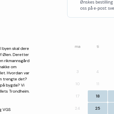
Ønskes bestilling 
oss på e-post: sv
ma
ti
! I byen skal dere
f Øien. Deretter
e en rikmannsgård
snakke om
3
4
llet. Hvordan var
om trengte det?
10
11
g på bygda? Vi
llets Trondheim.
17
18
24
25
 og VGS