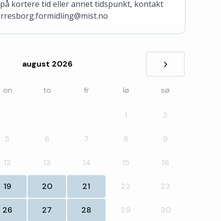
på kortere tid eller annet tidspunkt, kontakt
erresborg.formidling@mist.no
august 2026
»
on
to
fr
lø
sø
1
2
5
6
7
8
9
12
13
14
15
16
19
20
21
22
23
26
27
28
29
30