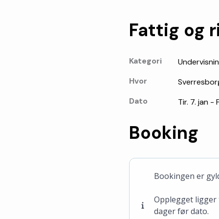
Fattig og r
Kategori
Undervisni
Hvor
Sverresbor
Dato
Tir. 7. jan -
Booking
Bookingen er gyld
Opplegget ligger t
dager før dato.