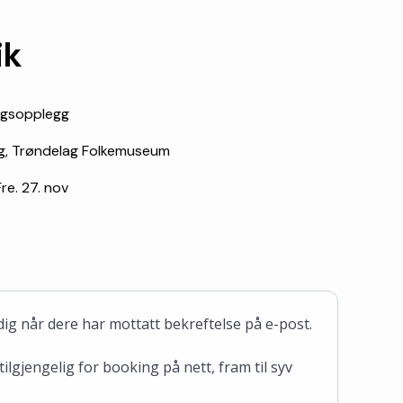
ik
ngsopplegg
g, Trøndelag Folkemuseum
 Fre. 27. nov
ig når dere har mottatt bekreftelse på e-post.
ilgjengelig for booking på nett, fram til syv