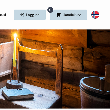
0
lbud
Logg inn
Handlekurv