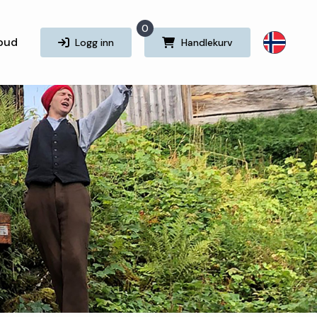
0
lbud
Logg inn
Handlekurv