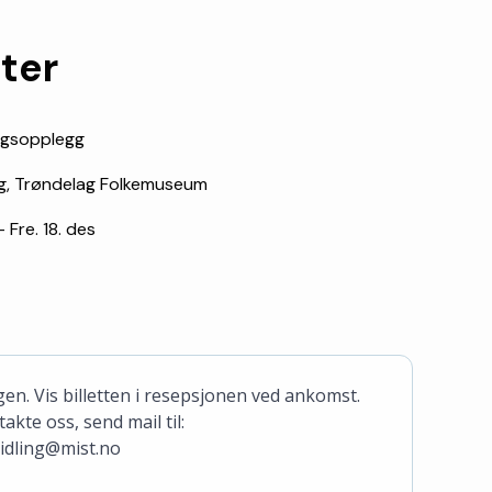
ter
ngsopplegg
g, Trøndelag Folkemuseum
- Fre. 18. des
gen. Vis billetten i resepsjonen ved ankomst.
kte oss, send mail til:
idling@mist.no