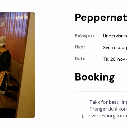
Peppernøt
Kategori
Undervisni
Hvor
Sverresbor
Dato
Tir. 26. nov 
Booking
Takk for bestillin
Trenger du å konta
sverresborg.form