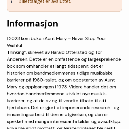
Billettsalget er avsluttet.
Informasjon
I 2023 kom boka «Aunt Mary – Never Stop Your
Wishful
Thinking”, skrevet av Harald Otterstad og Tor
Andersen. Dette er en omfattende og fargesprakende
bok som omhandler et langt tidsspenn; det er
historien om bandmedlemmenes tidlige musikalske
karrierer på 1960-tallet, og om oppstarten av Aunt
Mary og oppløsningen i 1973. Videre handler det om
hvordan bandmedlemmene utviklet nye musikk-
karrierer, og at de av og til vendte tilbake til sitt
hjertebarn. Det er gjort et imponerende research- og
innsamlingsarbeid til denne utgivelsen, og den er
spekket med mange interessante bilder og avisutklipp.
Boka ble godt mottatt, og førsteopplaget ble raskt